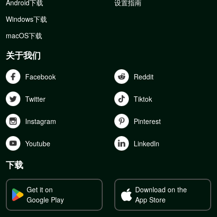
Android下载
设置指南
Windows下载
macOS下载
关于我们
Facebook
Reddit
Twitter
Tiktok
Instagram
Pinterest
Youtube
Linkedln
下载
Get it on
Download on the
Google Play
App Store